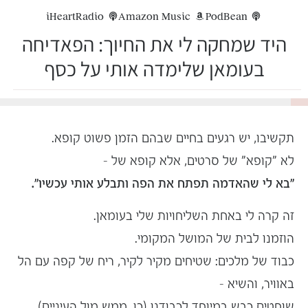
iHeartRadio
Amazon Music
PodBean
היד שמחקה לי את החיוך: הפאדיחה
בעומאן שלימדה אותי על כסף
10%
תקשיבו, יש רגעים בחיים שבהם הזמן פשוט קופא.
לא "קופא" של סרטים, אלא קופא של –
"בא לי שהאדמה תפתח את הפה ותבלע אותי עכשיו".
זה קרה לי באחת השליחויות שלי בעומאן.
הוזמנו לבית של המושל המקומי.
כבוד של מלכים: שטיחים מקיר לקיר, ריח של קפה עם הל
באוויר, והשיא –
שוחטים כבש במיוחד לכבודנו (כן, ממש מול העיניים).