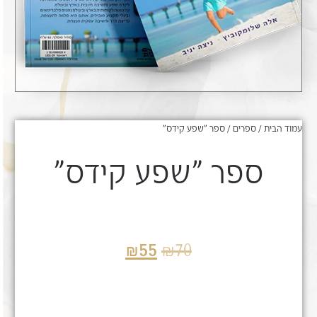
עמוד הבית
/
ספרים
/ ספר "שפע קידס"
ספר "שפע קידס"
₪
55
₪
70