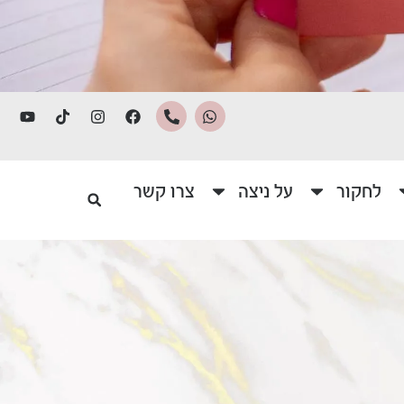
לחקור
על ניצה
צרו קשר