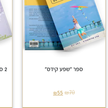
ספר "שפע קידס"
2 
₪
70
₪
55