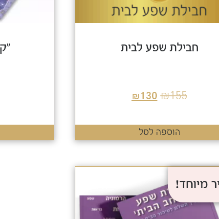
חבילת שפע לבית
"ק
₪
155
₪
130
הוספה לסל
 מיוחד!