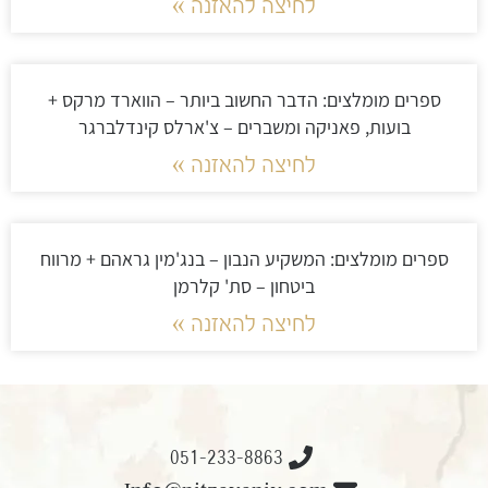
לחיצה להאזנה »
ספרים מומלצים: הדבר החשוב ביותר – הווארד מרקס +
בועות, פאניקה ומשברים – צ'ארלס קינדלברגר
לחיצה להאזנה »
ספרים מומלצים: המשקיע הנבון – בנג'מין גראהם + מרווח
ביטחון – סת' קלרמן
לחיצה להאזנה »
051-233-8863