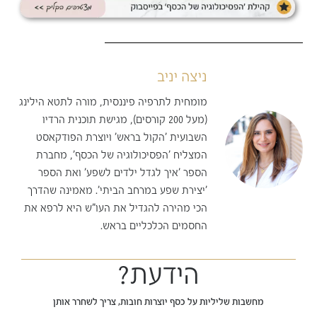
ניצה יניב
מומחית לתרפיה פיננסית, מורה לתטא הילינג
(מעל 200 קורסים), מגישת תוכנית הרדיו
השבועית 'הקול בראש' ויוצרת הפודקאסט
המצליח 'הפסיכולוגיה של הכסף', מחברת
הספר 'איך לגדל ילדים לשפע' ואת הספר
'יצירת שפע במרחב הביתי'. מאמינה שהדרך
הכי מהירה להגדיל את העו"ש היא לרפא את
החסמים הכלכליים בראש.
הידעת?
מחשבות שליליות על כסף יוצרות חובות, צריך לשחרר אותן