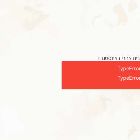
ים אחרי באינסטגרם
TypeError
TypeError