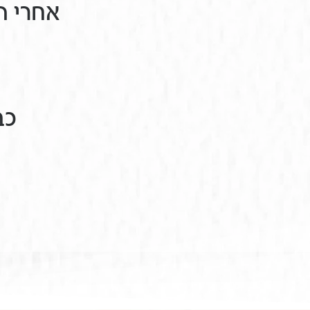
אחרי ה
כב