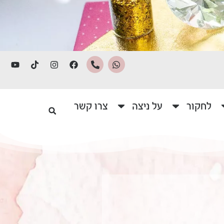
לחקור
על ניצה
צרו קשר