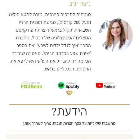
ניצה יניב
מומחית לתרפיה פיננסית, מורה לתטא הילינג
(מעל 200 קורסים), מגישת תוכנית הרדיו
השבועית 'הקול בראש' ויוצרת הפודקאסט
המצליח 'הפסיכולוגיה של הכסף', מחברת
הספר 'איך לגדל ילדים לשפע' ואת הספר
'יצירת שפע במרחב הביתי'. מאמינה שהדרך
הכי מהירה להגדיל את העו"ש היא לרפא את
החסמים הכלכליים בראש.
הידעת?
מחשבות שליליות על כסף יוצרות חובות, צריך לשחרר אותן