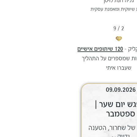
גליה דונת לויטן
 שיווקית ומאמנת עסקית
9
/
2
יק –
120 שיתופים אישיים
ות שמספרים על התהליך
שעברו איתי
09.08.2026
09.09.2026
ש יום שער |
מפגש יום שער |
ספטמבר
אוגוסט
של שחרור, הטענה
~ ערב של שחרור, הטענה
ודיוק ~
ודיוק ~