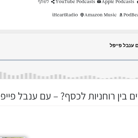
Apple Podcasts
YouTube Podcasts
לשתף
iHeartRadio
Amazon Music
PodBe