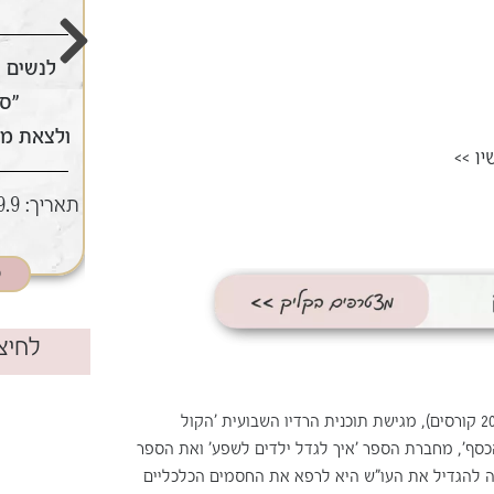
לחזק את האמונה בעצמך ובדרך
לנשים ו
אין צורך בידע מוקדם
"ס
ולצאת מ
יו
>>
8,9,10 ביולי | מודיעין
תאריך:
9.9 | 19:30-22:30 | מו
תאריך:
כאן מצטרפים
כ
לחיצה
מומחית לתרפיה פיננסית, מורה לתטא הילינג (מעל 200 קורסים), מגישת תוכנית הרדיו השבועית 'הקול
כסף', מחברת הספר 'איך לגדל ילדים לשפע' ואת הספר
ה להגדיל את העו"ש היא לרפא את החסמים הכלכליים