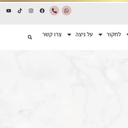
לחקור
על ניצה
צרו קשר