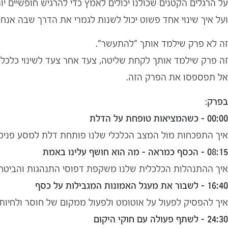
על הרגלים הקטנים שכולנו יכולים לאמץ כדי להרגיש חופשיים יו
ועל איך שינוי אחד פשוט יכול לשנות לגמרי את הדרך שבה אנחנ
זה לא פרק שילמד אותך "להתעשר".
זה פרק שילמד אותך לקחת שליטה, צעד אחר צעד לשינוי כלכלי 
אל תפספסו את הפרק הזה.
בפרק
:
00:00 – כשהמציאות טופחת על הדלת
יצאתי מהתכנית כשאנ
איך התפכחות מול המצב הכלכלי שלנו פותחת דלת למסע פנימי 
מותג ומלאה גאווה 
08:15 – הכסף כמראה – מה הוא חושף עלינו באמת
איך ההתנהלות הכלכלית שלנו משקפת דפוסי התנהגות והביטחון
16:40 – לשבור את מעגל האמונות המגבילות על כסף
איך להפסיק לפעול על אוטומט ולפעול ממקום של חוסר ולחיו
24:30 – לשתף פעולה עם חוקי היקום