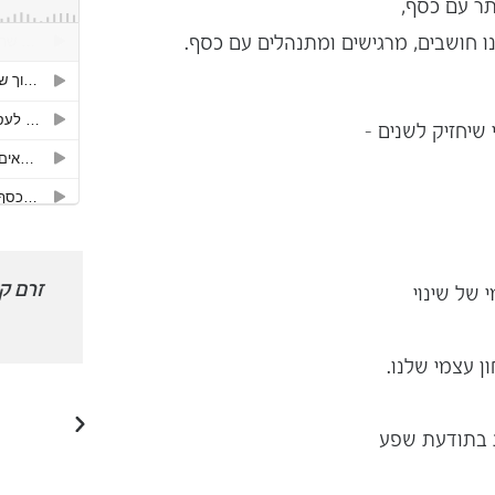
תר עם כסף,
ו חושבים, מרגישים ומתנהלים עם כסף.
שיחזיק לשנים –
י מרגישה
זינקתי 4000 צעדים קדימה
זרם ק
של שינוי
ובטחון
והפכתי להיות קרן לייזר
מדוייקת
 עצמי שלנו.
ת בתודעת שפע