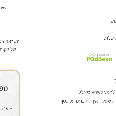
פנים
יועצת
פרח בשארי
קוסמטיקאית פרא רפואית
פשי
שלנו.
השראה בקל
של לקוח
08.07.2026
קורס תטא הילינג יסוד
מפג
להגיע לשפע כלכלי.
| יולי
ת שפע – איך מדברים על כסף
~ 3 ימים של ריפוי וחיבור ללב
~ ערב 
~